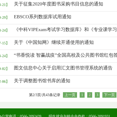
关于征集2020年度图书采购书目信息的通知
8-21】
EBSCO系列数据库试用通知
9-29】
《中科VIPExam考试学习数据库》和《专业课学
8-24】
关于《中国知网》继续开通使用的通知
7-15】
“书香悦读 智赢战疫”全国高校及公共图书馆红包
3-24】
图文信息中心关于启用汇文图书管理系统的通告
9-02】
关于调整图书馆书库的通知
2-06】
第2/3页/共43条记录
上一页
1
2
3
下一页
公室电话：0566-2092439 招生就业与校企合作处：0566-2091931