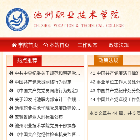
学院首页
本站首页
工作动态
政策法规
热点推荐
政策法规
中共中央纪委关于规范和明确党员受留党察看处分期满后恢复党员权利等工作程序的通知
41.中国共产党廉洁自律
中国共产党党员网络行为规定
42.事业单位工作人员处
《中国共产党党员网络行为规定》
43.中国共产党纪律处分
关于印发《池职内部审计工作规定（修订》的通知
44.中国共产党巡视工作
池州职业技术学院党风廉政建设责任制考核办法（试行）
本类文章共 44 篇，共 3 
安徽省醉驾入刑标准公布
池州职业技术学院党员干部操办婚丧喜庆事宜若干规定
《中国共产党纪律检查机关监督执纪工作规则》