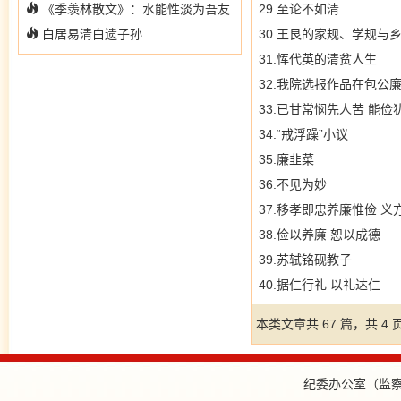
《季羡林散文》：水能性淡为吾友
29.至论不如清
白居易清白遗子孙
30.王艮的家规、学规与
31.恽代英的清贫人生
32.我院选报作品在包公
33.已甘常悯先人苦 能俭
34.“戒浮躁”小议
35.廉韭菜
36.不见为妙
37.移孝即忠养廉惟俭 
38.俭以养廉 恕以成德
39.苏轼铭砚教子
40.据仁行礼 以礼达仁
本类文章共 67 篇，共 4 
纪委办公室（监察审