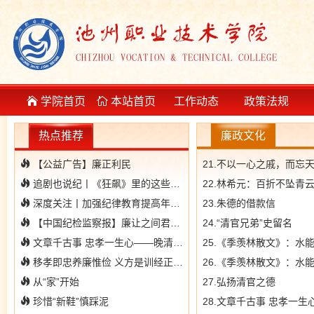
学院首页
本站首页
工作动态
政策法规
热点推荐
廉政文化
【公益广告】廉正利民
21.不以一心之戚，而忘
追剧也说纪丨《狂飙》里的这些纪律红线不能踩
22.林希元：百折不坠青
深度关注丨加强纪律教育提高年轻干部拒腐防变免疫力 扣好"第一粒扣子"
23.朱德的借款信
【中国纪检监察报】廉让之间君子居
24.“清官兄弟”史留名
文章千古事 忠孝一生心——晚清中国首任驻外公使郭嵩焘的家风故事
25.《季羡林散文》：水
移孝即忠养廉惟俭 义方是训经正则兴
26.《季羡林散文》：水
从“家”开始
27.弘扬清官之德
珍惜“新鞋”慎踩泥
28.文章千古事 忠孝一