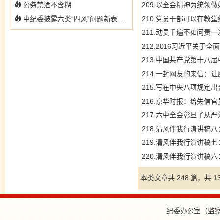
公务禁酒不含糊
209.以全会精神为统领
中纪委披露六类“四风”问题新表现：收受微信转账礼金等
210.党员干部可以在教
211.动员千遍不如问责一
212.2016习近平关于
213.中国共产党第十八
214.一封网友的来信：
215.写在中央八项规定
216.京华时报：给失信官
217.六中全会彰显了从
218.清风伴我行演讲稿
219.清风伴我行演讲稿
220.清风伴我行演讲稿
本类文章共 248 篇，共 13
纪委办公室（监察审