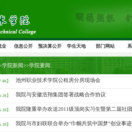
就业
信息公开
预决算公开
学生天地
部门网站
系
>>学院新闻>>学院要闻
池州职业技术学院公租房分房现场会
7-06】
我院与安徽浩翔集团签署战略合作协议
6-26】
我院隆重举办欢送2011级顶岗实习生暨第二届社
6-18】
我院与市妇联联合举办“巾帼共筑中国梦”创业事
6-18】