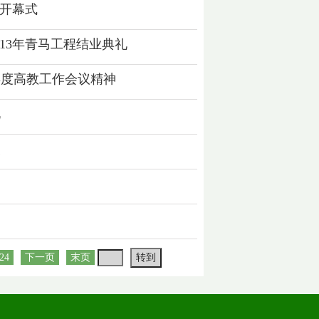
节开幕式
013年青马工程结业典礼
年度高教工作会议精神
礼
奖
24
下一页
末页