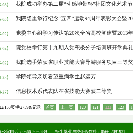
我院成功举办第二届“动感地带杯”社团文化艺术
5-08】
我院隆重举行纪念“五四”运动94周年表彰大会暨2
5-05】
党委中心组学习传达第20次全省高校党建暨2013
5-02】
院党校举行第十九期入党积极分子培训班开学典
5-02】
我院选手荣获省职业技能大赛导游服务项目三等
5-02】
学院领导亲切看望重病学生赵运芳
4-28】
信息技术系代表队在省技能大赛获二等奖
4-27】
22/138页/共2759条记录
首页
上一页
120
121
122
123
1
公室电话：0566-2092439 招生就业与校企合作处：0566-2091931