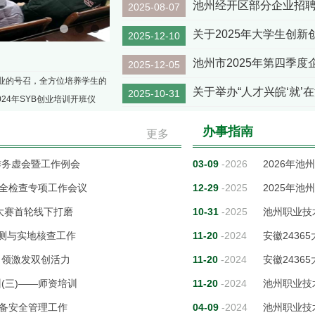
池州经开区部分企业招
2025-08-07
1
2
3
关于2025年大学生创
2025-12-10
池州市2025年第四季度
2025-12-05
业的号召，全方位培养学生的
2025-10-31
24年SYB创业培训开班仪
办事指南
更多
作务虚会暨工作例会
03-09
-2026
2026年
全检查专项工作会议
12-29
-2025
2025年池
新大赛首轮线下打磨
10-31
-2025
池州职业技
监测与实地核查工作
11-20
-2024
引领激发双创活力
11-20
-2024
安徽2436
(三)——师资培训
11-20
-2024
池州职业技
备安全管理工作
04-09
-2024
池州职业技