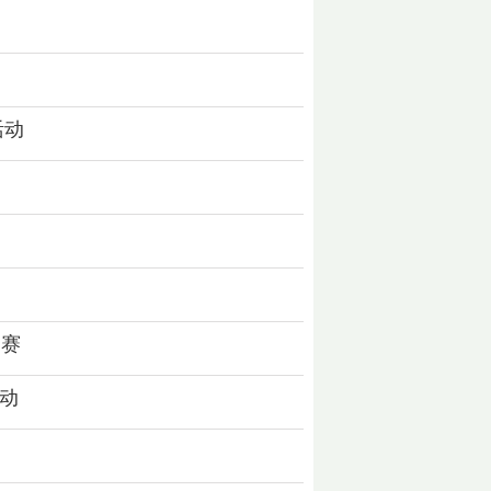
活动
比赛
动