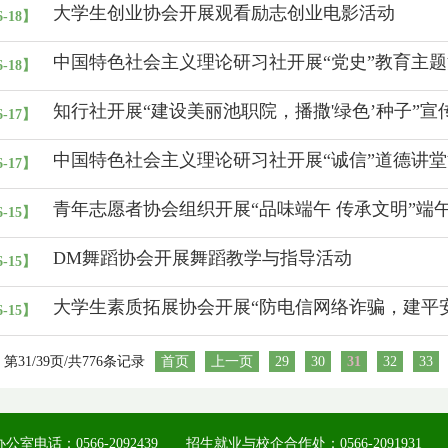
大学生创业协会开展观看励志创业电影活动
6-18】
中国特色社会主义理论研习社开展“党史”教育主
6-18】
知行社开展“建设美丽池职院，播撒'绿色’种子”宣
6-17】
中国特色社会主义理论研习社开展“诚信”道德讲
6-17】
青年志愿者协会组织开展“品味端午 传承文明”端
6-15】
DM舞蹈协会开展舞蹈教学与指导活动
6-15】
大学生素质拓展协会开展“防电信网络诈骗，建平
6-15】
第31/39页/共776条记录
首页
上一页
29
30
31
32
33
公室电话：0566-2092439 招生就业与校企合作处：0566-2091931