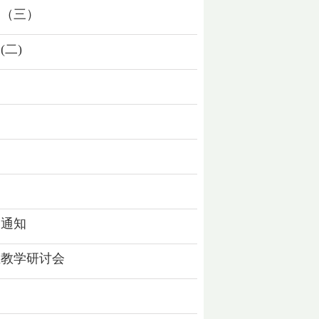
）（三）
(二)
）
的通知
业教学研讨会