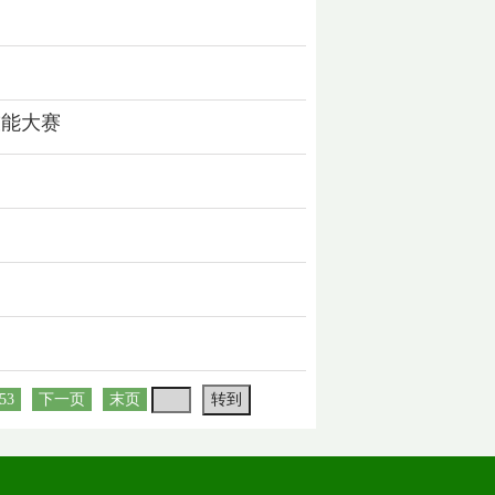
技能大赛
53
下一页
末页