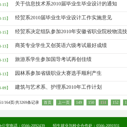
关于信息技术系2010届毕业生毕业设计的通知
3-15】
经贸系2010届毕业生毕业设计工作实施意见
3-15】
经贸系决定组队参加2010年安徽省职业院校物流
3-15】
商英专业学生又创英语六级考试最好成绩
3-13】
旅游系学生参加国导考试再创佳绩
3-13】
园林系参加省级职业大赛选手顺利产生
3-13】
建筑与艺术系、护理系2010年工作计划
3-09】
51/164页/共3269条记录
首页
上一页
149
150
151
152
1
公室电话：0566-2092439 招生就业与校企合作处：0566-2091931